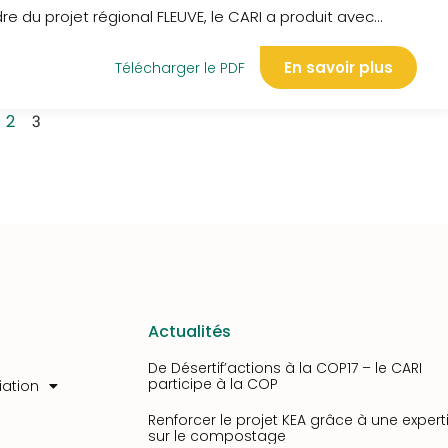
 des terres
re du projet régional FLEUVE, le CARI a produit avec...
En savoir plus
Télécharger le PDF
2
3
Actualités
De Désertif’actions à la COP17 – le CARI
participe à la COP
iation
Renforcer le projet KEA grâce à une expert
sur le compostage