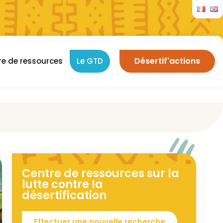
Désertif'actions
re de ressources
Le GTD
Centre de ressources sur la
lutte contre la
désertification
Effectuer une nouvelle recherche