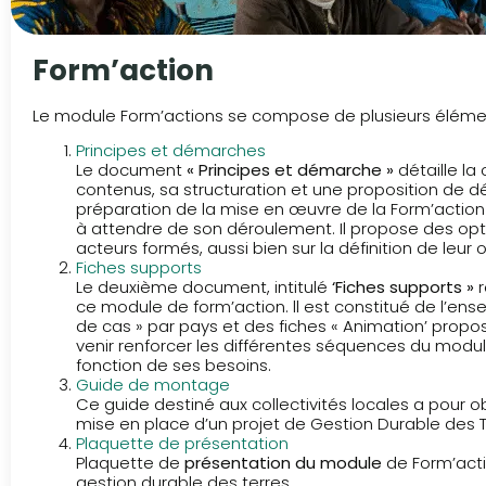
Form’action
Le module Form’actions se compose de plusieurs éléme
Principes et démarches
Le document
« Principes et démarche »
détaille la
contenus, sa structuration et une proposition de dé
préparation de la mise en œuvre de la Form’action au
à attendre de son déroulement. Il propose des opti
acteurs formés, aussi bien sur la définition de leur o
Fiches supports
Le deuxième document, intitulé
‘Fiches supports »
r
ce module de form’action. ll est constitué de l’ens
de cas » par pays et des fiches « Animation’ proposé
venir renforcer les différentes séquences du modul
fonction de ses besoins.
Guide de montage
Ce guide destiné aux collectivités locales a pour ob
mise en place d’un projet de Gestion Durable des T
Plaquette de présentation
Plaquette de
présentation du module
de Form’acti
gestion durable des terres.