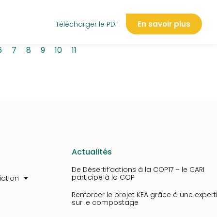
En savoir plus
Télécharger le PDF
6
7
8
9
10
11
Actualités
De Désertif’actions à la COP17 – le CARI
participe à la COP
iation
Renforcer le projet KEA grâce à une expert
sur le compostage