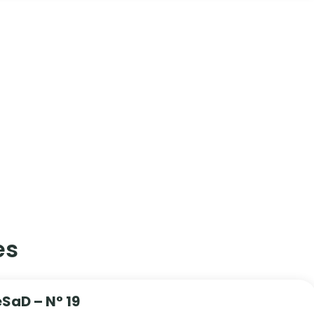
s​
eSaD – N° 19