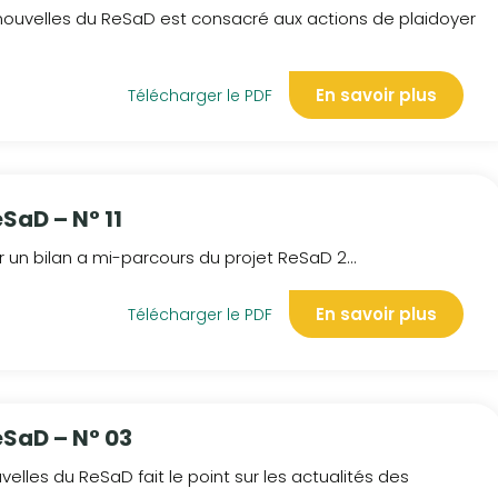
uvelles du ReSaD est consacré aux actions de plaidoyer
En savoir plus
Télécharger le PDF
SaD – N° 11
 un bilan a mi-parcours du projet ReSaD 2...
En savoir plus
Télécharger le PDF
eSaD – N° 03
les du ReSaD fait le point sur les actualités des