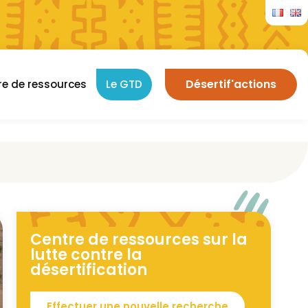
Désertif'actions
re de ressources
Le GTD
Centre de ressources sur la
lutte contre la
désertification
Effectuer une nouvelle recherche