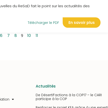
lles du ReSaD fait le point sur les actualités des
En savoir plus
Télécharger le PDF
6
7
8
9
10
11
Actualités
De Désertif’actions à la COP17 – le CARI
participe à la COP
iation
Renforcer le projet KEA grâce à une expert