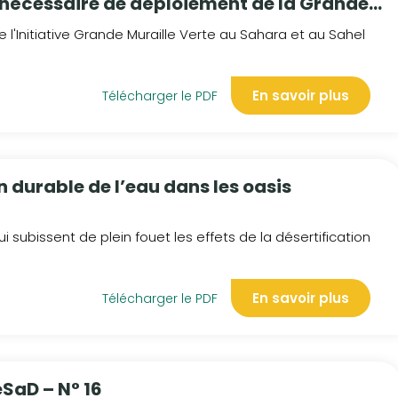
 nécessaire de déploiement de la Grande
 l'Initiative Grande Muraille Verte au Sahara et au Sahel
En savoir plus
Télécharger le PDF
 durable de l’eau dans les oasis
 subissent de plein fouet les effets de la désertification
En savoir plus
Télécharger le PDF
eSaD – N° 16