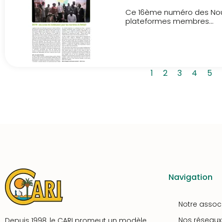
Ce 16ème numéro des Nouve
plateformes membres...
1
2
3
4
5
Navigation
Notre assoc
Nos réseaux
Depuis 1998, le CARI promeut un modèle