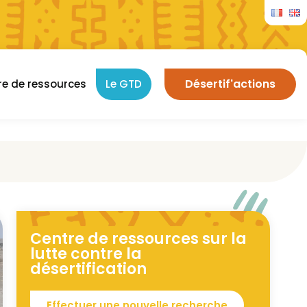
Désertif'actions
re de ressources
Le GTD
Centre de ressources sur la
lutte contre la
désertification
Effectuer une nouvelle recherche