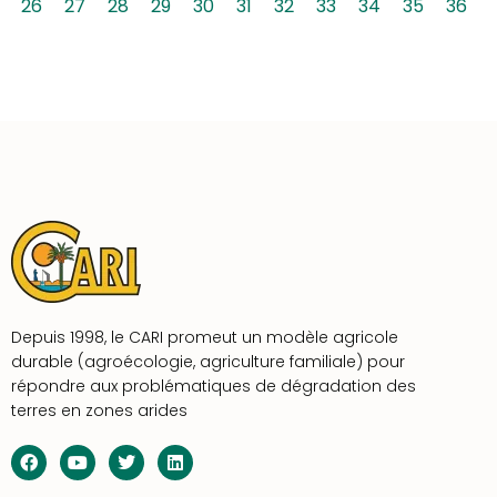
26
27
28
29
30
31
32
33
34
35
36
Depuis 1998, le CARI promeut un modèle agricole
durable (agroécologie, agriculture familiale) pour
répondre aux problématiques de dégradation des
terres en zones arides