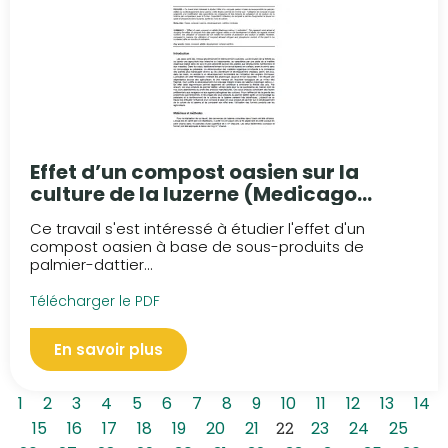
Effet d’un compost oasien sur la
culture de la luzerne (Medicago
sativa L.)
Ce travail s'est intéressé à étudier l'effet d'un
compost oasien à base de sous-produits de
palmier-dattier...
Télécharger le PDF
En savoir plus
1
2
3
4
5
6
7
8
9
10
11
12
13
14
15
16
17
18
19
20
21
22
23
24
25