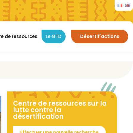
Désertif'actions
re de ressources
Le GTD
Centre de ressources sur la
lutte contre la
désertification
Effectuer une nouvelle recherche