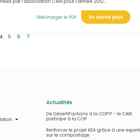
ées par l'association CARI pour l'année 2012...
En savoir plus
Télécharger le PDF
4
5
6
7
Actualités
De Désertif’actions à la COP17 – le CARI
participe à la COP
iation
Renforcer le projet KEA grâce à une expert
sur le compostage