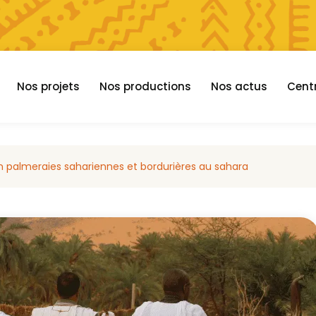
Nos projets
Nos productions
Nos actus
Cent
n palmeraies sahariennes et bordurières au sahara