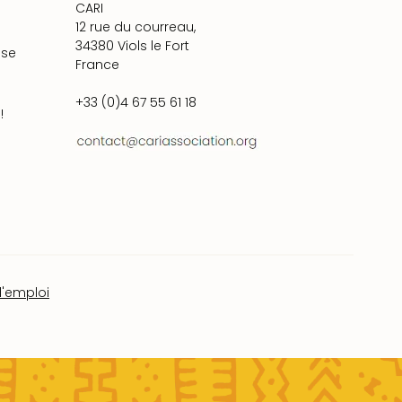
CARI
12 rue du courreau,
34380 Viols le Fort
ise
France
+33 (0)4 67 55 61 18
!
d'emploi