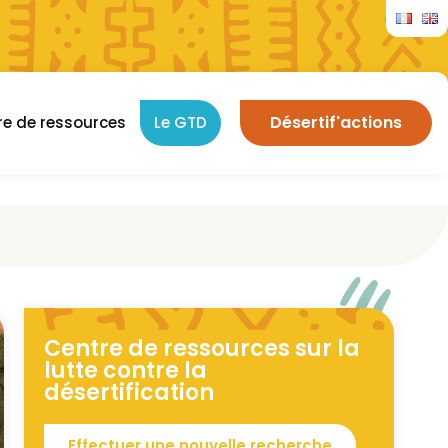
Désertif'actions
re de ressources
Le GTD
Centre de ressources sur la
lutte contre la
désertification
Effectuer une nouvelle recherche