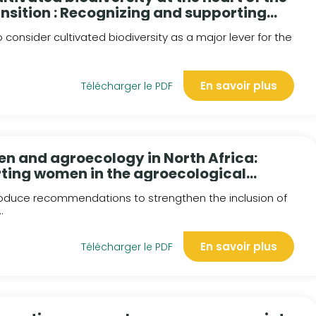
nsition : Recognizing and supporting
ems in the Mediterranean
 consider cultivated biodiversity as a major lever for the
En savoir plus
Télécharger le PDF
en and agroecology in North Africa:
rting women in the agroecological
 produce recommendations to strengthen the inclusion of
.
En savoir plus
Télécharger le PDF