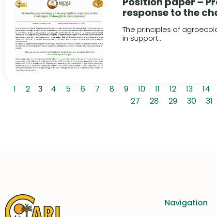
Position paper – 
response to the ch
The principles of agroec
in support...
1
2
3
4
5
6
7
8
9
10
11
12
13
14
27
28
29
30
31
Navigation