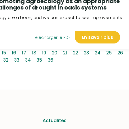
Promoting agroecology as an appropriate
allenges of drought in oasis systems
ology are a boon, and we can expect to see improvements
En savoir plus
Télécharger le PDF
15
16
17
18
19
20
21
22
23
24
25
26
32
33
34
35
36
Actualités