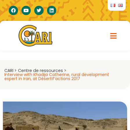
CARI >
Centre de ressources >
Interview with Khadija Catherine, rural development
expert in Iran, at Désertif’actions 2017