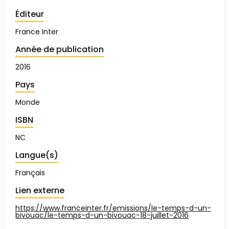
Éditeur
France Inter
Année de publication
2016
Pays
Monde
ISBN
NC
Langue(s)
Français
Lien externe
https://www.franceinter.fr/emissions/le-temps-d-un-
bivouac/le-temps-d-un-bivouac-18-juillet-2016