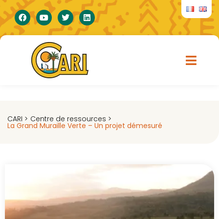
CARI >
Centre de ressources >
La Grand Muraille Verte – Un projet démesuré