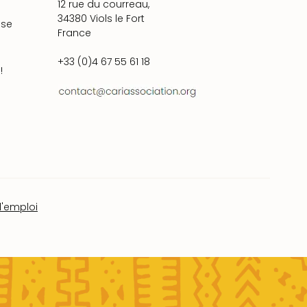
12 rue du courreau,
34380 Viols le Fort
ise
France
+33 (0)4 67 55 61 18
!
d'emploi