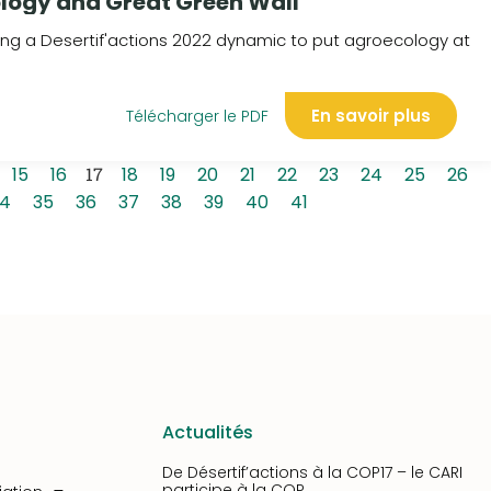
logy and Great Green Wall
ing a Desertif'actions 2022 dynamic to put agroecology at
En savoir plus
Télécharger le PDF
15
16
17
18
19
20
21
22
23
24
25
26
4
35
36
37
38
39
40
41
Actualités
De Désertif’actions à la COP17 – le CARI
participe à la COP