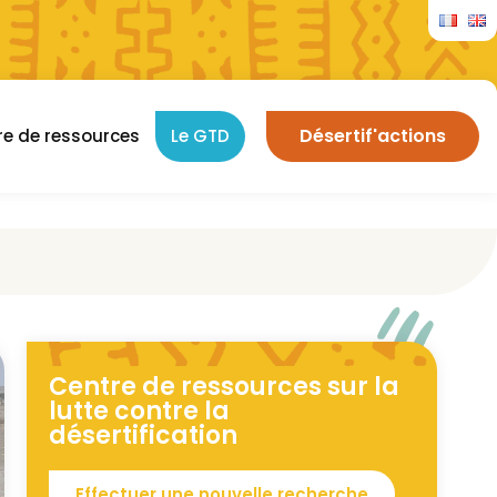
Désertif'actions
re de ressources
Le GTD
Centre de ressources sur la
lutte contre la
désertification
Effectuer une nouvelle recherche