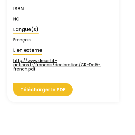
ISBN
NC
Langue(s)
Français
Lien externe
http://www.desertif-
actions.fr/francais/declaration/CR-Da15-
french.pdf
Télécharger le PDF