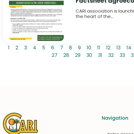
Factsheet agroeco
CARI association is launch
the heart of the...
1
2
3
4
5
6
7
8
9
10
11
12
13
14
27
28
29
30
31
32
33
3
Navigation