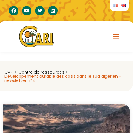
CARI >
Centre de ressources >
Développement durable des oasis dans le sud algérien –
newsletter n°4