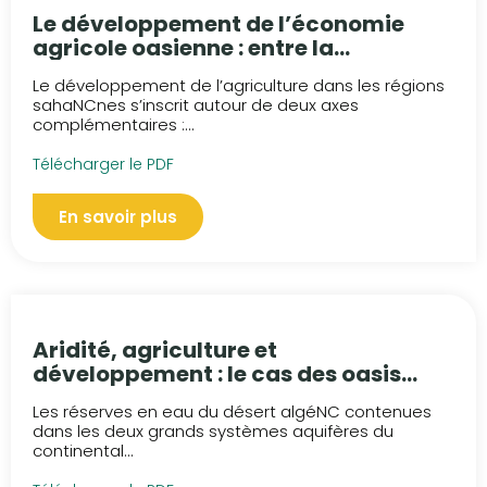
Le développement de l’économie
agricole oasienne : entre la
réhabilitation des anciennes oasis et
Le développement de l’agriculture dans les régions
l’aménagement des nouvelles
sahaNCnes s’inscrit autour de deux axes
palmeraies
complémentaires :...
Télécharger le PDF
En savoir plus
Aridité, agriculture et
développement : le cas des oasis
algériennes
Les réserves en eau du désert algéNC contenues
dans les deux grands systèmes aquifères du
continental...