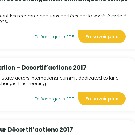
sant les recommandations portées par la société civile à
ns...
En savoir plus
Télécharger le PDF
tion – Desertif’actions 2017
n-State actors International Summit dedicated to land
hange. The meeting...
En savoir plus
Télécharger le PDF
ur Désertif’actions 2017