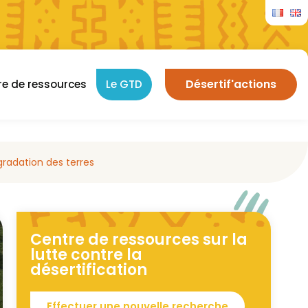
Désertif'actions
re de ressources
Le GTD
gradation des terres
Centre de ressources sur la
lutte contre la
désertification
Effectuer une nouvelle recherche