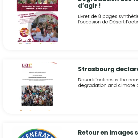
d’agir !
Livret de 8 pages synthéti
l'occasion de Désertif'actio
Strasbourg declara
Desertif'actions is the no
degradation and climate c
Retour en images s