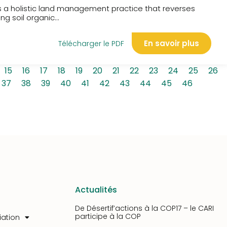
is a holistic land management practice that reverses
g soil organic...
En savoir plus
Télécharger le PDF
15
16
17
18
19
20
21
22
23
24
25
26
37
38
39
40
41
42
43
44
45
46
Actualités
De Désertif’actions à la COP17 – le CARI
participe à la COP
iation