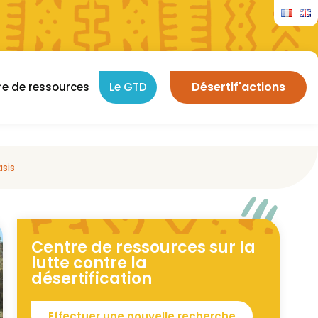
Désertif'actions
re de ressources
Le GTD
sis
Centre de ressources sur la
lutte contre la
désertification
Effectuer une nouvelle recherche