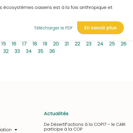
s écosystèmes oasiens est à la fois anthropique et
En savoir plus
Télécharger le PDF
15
16
17
18
19
20
21
22
23
24
25
26
32
33
34
35
36
Actualités
De Désertif’actions à la COP17 – le CARI
participe à la COP
iation