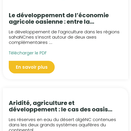
Le développement de l’économie
agricole oasienne : entre la
réhabilitation des anciennes oasis et
Le développement de l’agriculture dans les régions
l’aménagement des nouvelles
sahaNCnes s’inscrit autour de deux axes
palmeraies
complémentaires :...
Télécharger le PDF
En savoir plus
Aridité, agriculture et
développement : le cas des oasis
algériennes
Les réserves en eau du désert algéNC contenues
dans les deux grands systèmes aquifères du
continental...