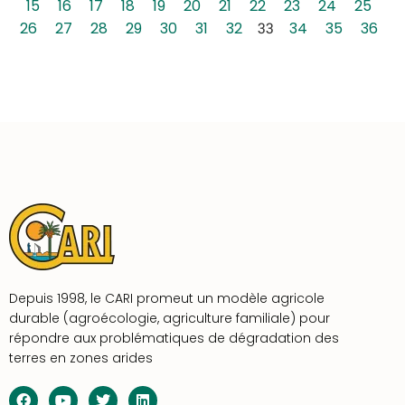
15
16
17
18
19
20
21
22
23
24
25
26
27
28
29
30
31
32
33
34
35
36
Depuis 1998, le CARI promeut un modèle agricole
durable (agroécologie, agriculture familiale) pour
répondre aux problématiques de dégradation des
terres en zones arides