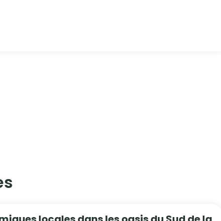
s​
miques locales dans les oasis du Sud de la