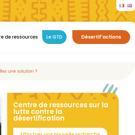
Désertif'actions
re de ressources
Le GTD
les une solution ?
Centre de ressources sur la
lutte contre la
désertification
Effectuer une nouvelle recherche