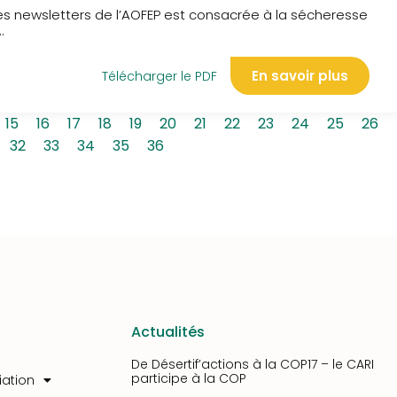
s newsletters de l’AOFEP est consacrée à la sécheresse
.
En savoir plus
Télécharger le PDF
15
16
17
18
19
20
21
22
23
24
25
26
32
33
34
35
36
Actualités
De Désertif’actions à la COP17 – le CARI
participe à la COP
iation